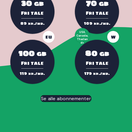
30
70
GB
GB
Fri tale
Fri tale
89
109
kr./md.
kr./md.
USA,
EU
Canada,
W
Thailan
d+
100
80
GB
GB
Fri tale
Fri tale
119
179
kr./md.
kr./md.
Se alle abonnementer