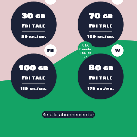
30
70
GB
GB
Fri tale
Fri tale
89
109
kr./md.
kr./md.
USA,
EU
Canada,
W
Thailan
d+
100
80
GB
GB
Fri tale
Fri tale
119
179
kr./md.
kr./md.
Se alle abonnementer