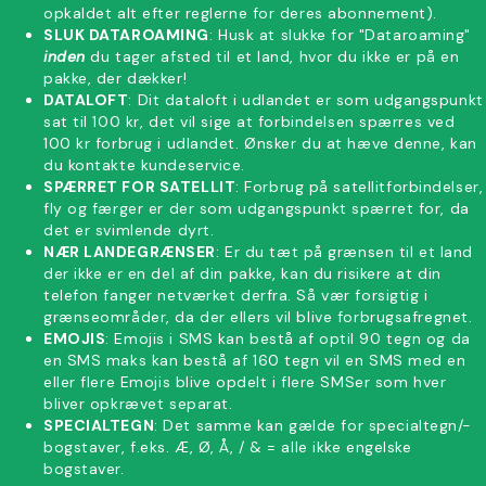
opkaldet alt efter reglerne for deres abonnement).
SLUK DATAROAMING
: Husk at slukke for "Dataroaming"
inden
du tager afsted til et land, hvor du ikke er på en
pakke, der dækker!
DATALOFT
: Dit dataloft i udlandet er som udgangspunkt
sat til 100 kr, det vil sige at forbindelsen spærres ved
100 kr forbrug i udlandet. Ønsker du at hæve denne, kan
du kontakte kundeservice.
SPÆRRET FOR SATELLIT
: Forbrug på satellitforbindelser,
fly og færger er der som udgangspunkt spærret for, da
det er svimlende dyrt.
NÆR LANDEGRÆNSER
: Er du tæt på grænsen til et land
der ikke er en del af din pakke, kan du risikere at din
telefon fanger netværket derfra. Så vær forsigtig i
grænseområder, da der ellers vil blive forbrugsafregnet.
EMOJIS
: Emojis i SMS kan bestå af optil 90 tegn og da
en SMS maks kan bestå af 160 tegn vil en SMS med en
eller flere Emojis blive opdelt i flere SMSer som hver
bliver opkrævet separat.
SPECIALTEGN
: Det samme kan gælde for specialtegn/-
bogstaver, f.eks. Æ, Ø, Å, / & = alle ikke engelske
bogstaver.