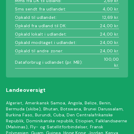
Mms fra DK til udland:
2,69 kr.
Sms sendt fra udlandet:
4,00 kr.
Opkald til udlandet:
12,69 kr.
Opkald fra udland til DK:
24,00 kr.
Opkald lokalt i udlandet:
24,00 kr.
Opkald modtaget i udlandet:
24,00 kr.
Opkald til andre zoner:
24,00 kr.
100,00
Dataforbrug i udlandet (pr. MB):
kr.
Landeoversigt
Algeriet, Amerikansk Samoa, Angola, Belize, Benin,
Bermuda (skibe), Bhutan, Botswana, Brunei Darussalam,
Burkina Faso, Burundi, Cuba, Den Centralafrikanske
Republik, Dominikanske republik, Etiopien, Falklandsøerne
(Malvinas), Fly- og Satellitforbindelser, Fransk
Polynesien, Guam, Guinea, Hong Kong, Jordan, Kenya,