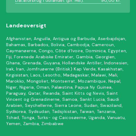
Dataforbrug i udlandet (pr. MB):
90,00 kr.
Landeoversigt
Afghanistan, Anguilla, Antigua og Barbuda, Aserbajdsjan,
Bahamas, Barbados, Bolivia, Cambodja, Cameroun,
Caymanøerne, Congo, Côte d'Ivoire, Dominica, Egypten,
Fiji, Forenede Arabiske Emirater, Gambia, Georgien,
Ghana, Grenada, Guyana, Hollandske Antiller, Indonesien,
Irak, Iran, Jomfruøerne (Britisk) Kap Verde, Kasakhstan,
Kirgisistan, Laos, Lesotho, Madagaskar, Malawi, Mali,
Marokko, Mongoliet, Montserrat, Mozambique, Nepal,
Niger, Nigeria, Oman, Palæstina, Papua Ny Guinea,
Paraguay, Qatar, Rwanda, Saint Kitts og Nevis, Saint
Vincent og Grenadinerne, Samoa, Sankt Lucia, Saudi
Arabien, Seychellerne, Sierra Leone, Sudan, Swaziland,
Sydkorea, Sydsudan, Tadsjikistan, Taiwan, Tanzania,
Tchad, Tonga, Turks- og Caicosøerne, Uganda, Vanuatu,
Yemen, Zambia, Zimbabwe