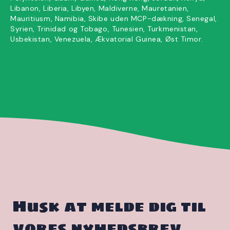
Libanon, Liberia, Libyen, Maldiverne, Mauretanien,
Mauritiusm, Namibia, Skibe uden MCP-dækning, Senegal,
Syrien, Trinidad og Tobago, Tunesien, Turkmenistan,
Usbekistan, Venezuela, Ækvatorial Guinea, Øst Timor.
Husk at melde dig til
vores nyhedsbrev