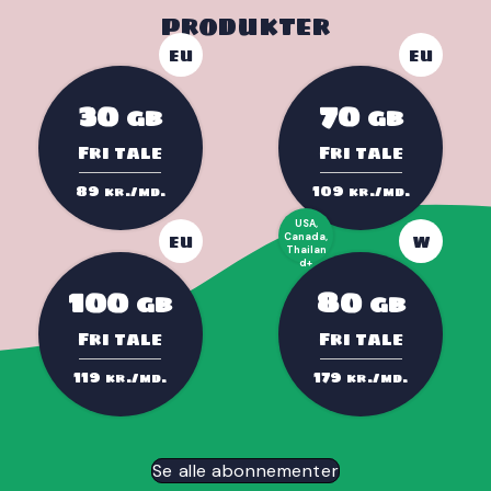
produkter
EU
EU
30
70
GB
GB
Fri tale
Fri tale
89
109
kr./md.
kr./md.
USA,
EU
Canada,
W
Thailan
d+
100
80
GB
GB
Fri tale
Fri tale
119
179
kr./md.
kr./md.
Se alle abonnementer