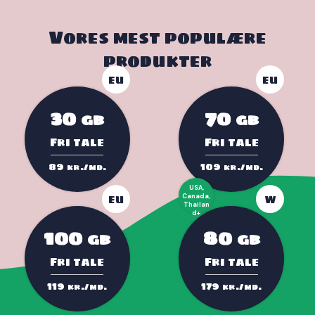
Vores mest populære
produkter
EU
EU
30
70
GB
GB
Fri tale
Fri tale
89
109
kr./md.
kr./md.
USA,
EU
Canada,
W
Thailan
d+
100
80
GB
GB
Fri tale
Fri tale
119
179
kr./md.
kr./md.