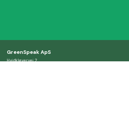
GreenSpeak ApS
Hvidkløvervej 2
5700 Svendborg
CVR 35851011