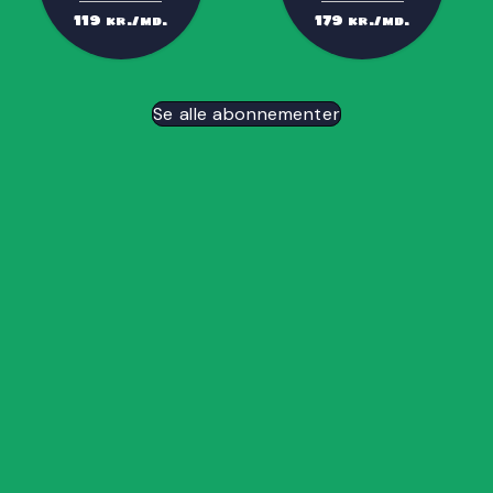
119
179
kr./md.
kr./md.
Se alle abonnementer