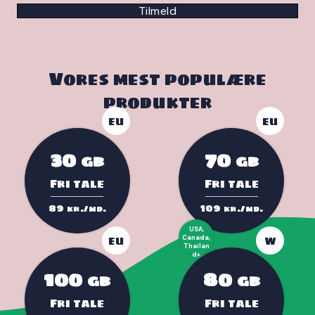
Tilmeld
Vores mest populære
produkter
EU
EU
30
70
GB
GB
Fri tale
Fri tale
89
109
kr./md.
kr./md.
USA,
EU
Canada,
W
Thailan
d+
100
80
GB
GB
Fri tale
Fri tale