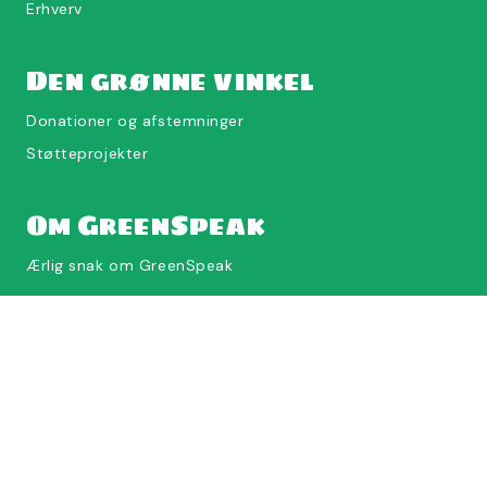
Erhverv
Den grønne vinkel
Donationer og afstemninger
Støtteprojekter
Om GreenSpeak
Ærlig snak om GreenSpeak