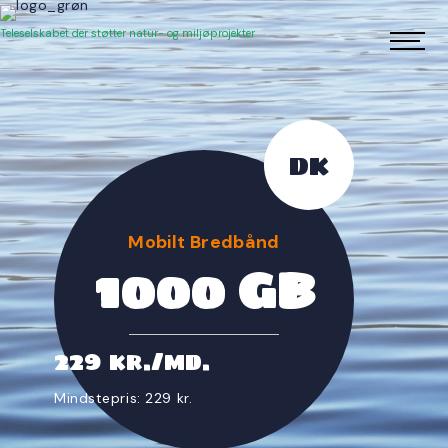
Teleselskabet der støtter natur- og miljøprojekter
DK
Mobilt Bredbånd
1000
GB
229
kr./md.
Mindstepris: 229 kr.